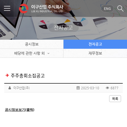
ENG
전자공고
공시정보
전자공고
배당에 관한 사항 외
재무정보
주주총회소집공고
이구산업(주)
2025-03-10
6877
목록
공시정보보기(클릭)