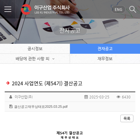
ENG
전자공고
공시정보
전자공고
배당에 관한 사항 외
재무정보
2024 사업연도 (제54기) 결산공고
이구산업(주)
2025-03-25
6430
결산공고재무상태표2025.03.25.pdf
목록