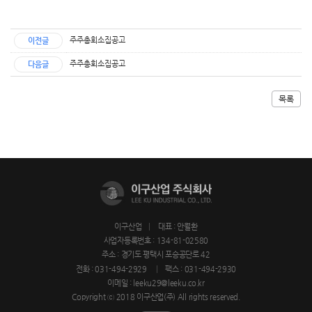
주주총회소집공고
이전글
주주총회소집공고
다음글
목록
이구산업
대표 : 안월환
사업자등록번호 : 134-81-02580
주소 : 경기도 평택시 포승공단로 42
전화 :
031-494-2929
팩스 : 031-494-2930
이메일 :
leeku29@leeku.co.kr
Copyright ⓒ 2018 이구산업(주) All rights reserved.