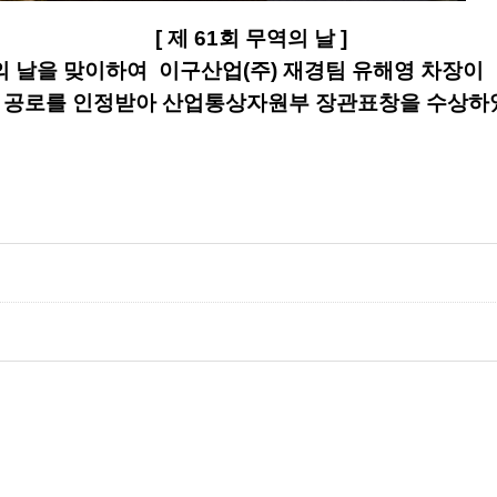
[
제 61
회 무역의 날
]
의 날을 맞이하여
이구산업
(
주
) 재경팀 유해영
차장
이
로를 인정받아
산업통상자원부 장관표창
을 수상하