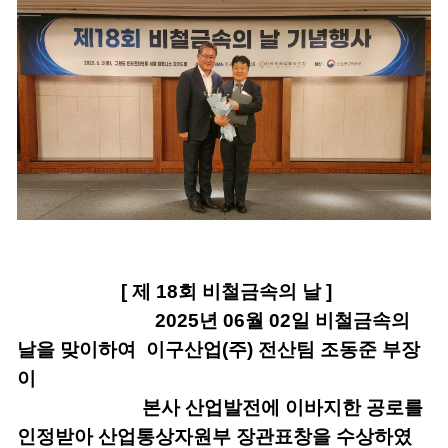
[
제
18
회 비철금속의 날
]
2025
년
06
월
02
일 비철금속의
날을 맞이하여
이구산업
(
주
) 전산팀 조동준
부장
이
본사 산업발전에 이바지한 공로를
인정받아
산업통상자원부 장관표창
을 수상하였