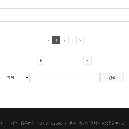
1
2
3
월환
사업자등록번호 : 134-81-02580
주소 : 경기도 평택시 포승공단로 42