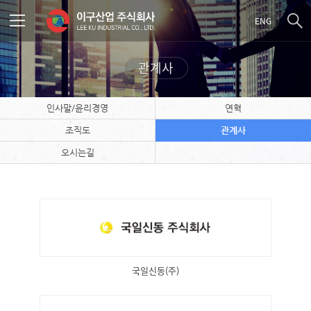
ENG
관계사
인사말/윤리경영
연혁
조직도
관계사
오시는길
국일신동(주)