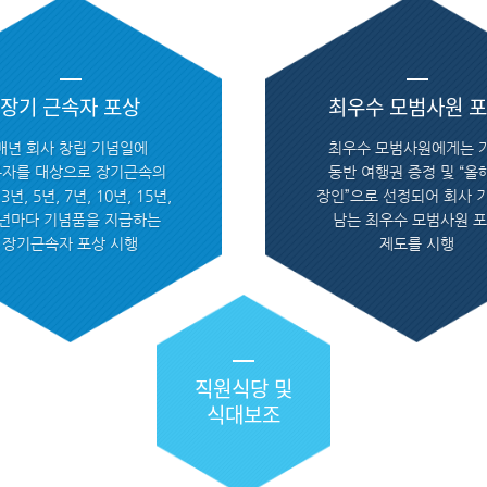
장기 근속자 포상
최우수 모범사원 
매년 회사 창립 기념일에
최우수 모범사원에게는 
자를 대상으로 장기근속의
동반 여행권 증정 및 “올
3년, 5년, 7년, 10년, 15년,
장인”으로 선정되어 회사 
0년마다 기념품을 지급하는
남는 최우수 모범사원 
장기근속자 포상 시행
제도를 시행
직원식당 및
식대보조