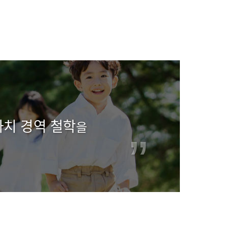
치 경역 철학
을