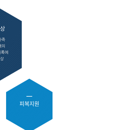
포상
가족
해의
기록에
포상
피복지원