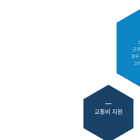
근무
경우 
2
교통비 지원