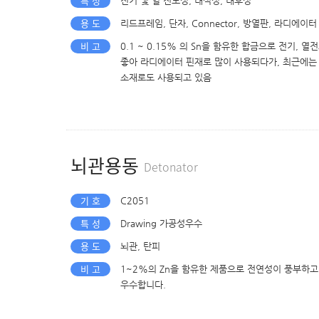
특 성
전기 및 열 전도성, 내식성, 내후성
용 도
리드프레임, 단자, Connector, 방열판, 라디에이터
비 고
0.1 ~ 0.15% 의 Sn을 함유한 합금으로 전기, 
좋아 라디에이터 핀재로 많이 사용되다가, 최근에는 자
소재로도 사용되고 있음
뇌관용동
Detonator
기 호
C2051
특 성
Drawing 가공성우수
용 도
뇌관, 탄피
비 고
1~2%의 Zn을 함유한 제품으로 전연성이 풍부하고 
우수합니다.