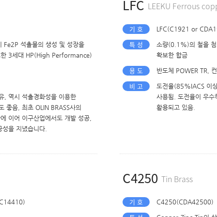
LFC
LEEKU Ferrous cop
기 호
LFC(C1921 or CDA1
특 성
시 Fe2P 석출물의 생성 및 성장을
소량(0.1%)의 철을 
세대 HP(High Performance)
확보한 합금
용 도
반도체 POWER TR,
비 고
도전율(85%IACS 이
 함유, 역시 석출경화성을 이용한
사용됨. 도전율이 우수
음, 최초 OLIN BRASS사의
활용되고 있음.
산에 이어 이구산업에서도 개발 성공,
공성을 지녔습니다.
C4250
Tin Brass
기 호
 C14410)
C4250(CDA42500)