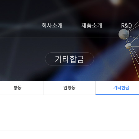
회사소개
제품소개
R&D
기타합금
황동
인청동
기타합금