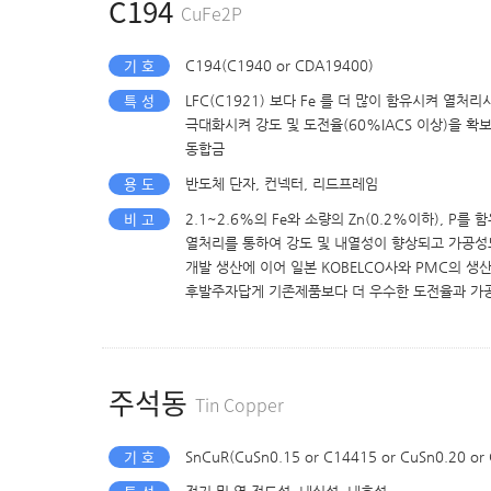
C194
CuFe2P
기 호
C194(C1940 or CDA19400)
특 성
LFC(C1921) 보다 Fe 를 더 많이 함유시켜 열처리
극대화시켜 강도 및 도전율(60%IACS 이상)을 확보한 3
동합금
용 도
반도체 단자, 컨넥터, 리드프레임
비 고
2.1~2.6%의 Fe와 소량의 Zn(0.2%이하), P를
열처리를 통하여 강도 및 내열성이 향상되고 가공성도 좋
개발 생산에 이어 일본 KOBELCO사와 PMC의 생
후발주자답게 기존제품보다 더 우수한 도전율과 가
주석동
Tin Copper
기 호
SnCuR(CuSn0.15 or C14415 or CuSn0.20 or