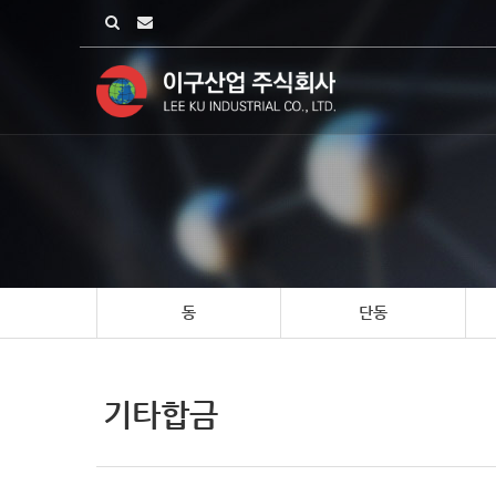
동
단동
기타합금