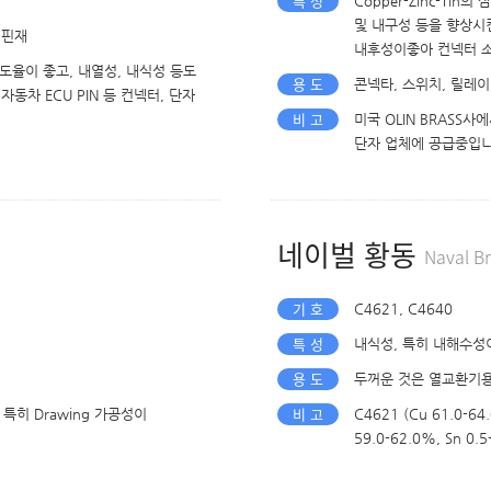
특 성
Copper-Zinc-Ti
및 내구성 등을 향상시킨 동
 핀재
내후성이좋아 컨넥터 
열전도율이 좋고, 내열성, 내식성 등도
용 도
콘넥타, 스위치, 릴레이, 기
동차 ECU PIN 등 컨넥터, 단자
비 고
미국 OLIN BRASS
단자 업체에 공급중입니
네이벌 황동
Naval B
기 호
C4621, C4640
특 성
내식성, 특히 내해수성
용 도
두꺼운 것은 열교환기용 
비 고
특히 Drawing 가공성이
C4621 (Cu 61.0-6
59.0-62.0%, Sn 0