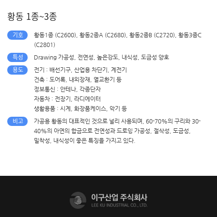
황동 1종~3종
기 호
황동1종 (C2600), 황동2종A (C2680), 황동2종B (C2720), 황동3종C
(C2801)
특 성
Drawing 가공성, 전연성, 높은강도, 내식성, 도금성 양호
용 도
전기 : 배선기구, 산업용 차단기, 계전기
건축 : 도어록, 내외장재, 열교환기 등
정보통신 : 안테나, 각종단자
자동차 : 전장기, 라디에이터
생활용품 : 시계, 화장품케이스, 악기 등
비 고
가공용 황동의 대표적인 것으로 널리 사용되며, 60-70%의 구리와 30-
40%의 아연의 합금으로 전연성과 드로잉 가공성, 절삭성, 도금성,
밀착성, 내식성이 좋은 특징을 가지고 있다.