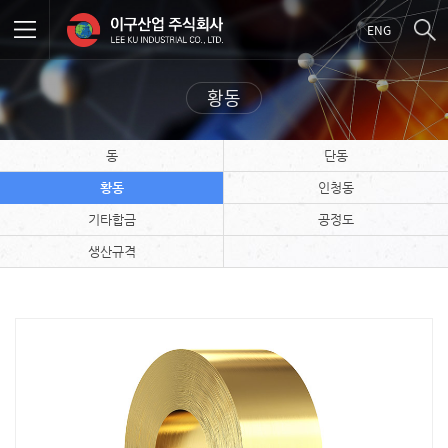
ENG
황동
동
단동
황동
인청동
기타합금
공정도
생산규격